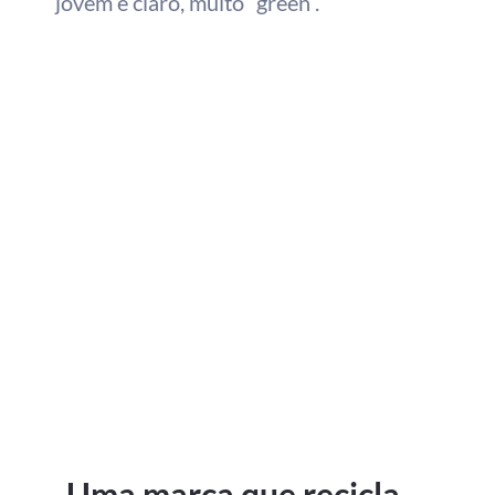
jovem e claro, muito “green”.
Uma marca que recicla